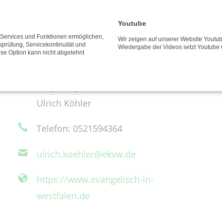
Youtube
Evangelische Kirche von Westfalen
e Services und Funktionen ermöglichen,
Wir zeigen auf unserer Website Youtub
Altstädter Kirchplatz 5
tsprüfung, Servicekontinuität und
Wiedergabe der Videos setzt Youtube 
ese Option kann nicht abgelehnt
33602 Bielefeld
Ansprechpartner/in:
Ulrich Köhler
Telefon: 0521594364
ulrich.koehler@ekvw.de
https://www.evangelisch-in-
westfalen.de