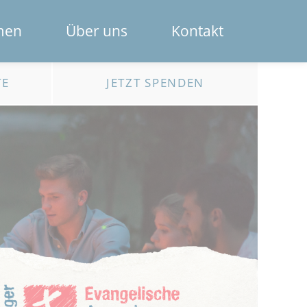
Navigation
men
Über uns
Kontakt
überspring
Das Spendenportal
TE
JETZT SPENDEN
Die Bank
Das Team
Erklärfilme
Registrierung für Institutionen
Kontakt