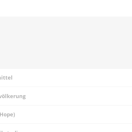
ittel
völkerung
Hope)