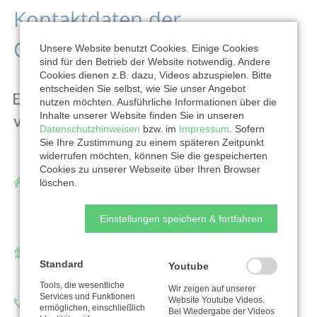
Kontaktdaten der
Organisation
Unsere Website benutzt Cookies. Einige Cookies
sind für den Betrieb der Website notwendig. Andere
Cookies dienen z.B. dazu, Videos abzuspielen. Bitte
entscheiden Sie selbst, wie Sie unser Angebot
nutzen möchten. Ausführliche Informationen über die
Inhalte unserer Website finden Sie in unseren
Datenschutzhinweisen
bzw. im
Impressum
. Sofern
Sie Ihre Zustimmung zu einem späteren Zeitpunkt
widerrufen möchten, können Sie die gespeicherten
Cookies zu unserer Webseite über Ihren Browser
Evangelische Kirche von Westfalen
löschen.
Altstädter Kirchplatz 5
Einstellungen speichern & fortfahren
33602 Bielefeld
Ansprechpartner/in:
Standard
Youtube
Ulrich Köhler
Tools, die wesentliche
Wir zeigen auf unserer
Services und Funktionen
Website Youtube Videos.
Telefon: 0521594364
ermöglichen, einschließlich
Bei Wiedergabe der Videos