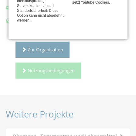
Identitätsprüfung,
setzt Youtube Cookies.
Servicekontinuität und
ulrich.koehler@ekvw.de
Standortsicherheit. Diese
Option kann nicht abgelehnt
werden.
https://www.evangelisch-in-westfalen.de
Zur Organisation
Nutzungsbedingungen
Weitere Projekte