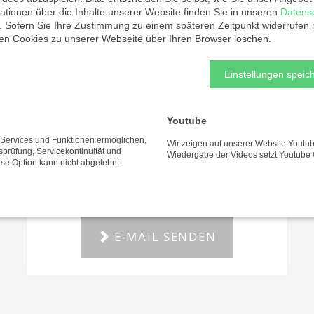
ationen über die Inhalte unserer Website finden Sie in unseren
Datens
. Sofern Sie Ihre Zustimmung zu einem späteren Zeitpunkt widerrufen
ten Cookies zu unserer Webseite über Ihren Browser löschen.
Einstellungen speich
Markus Scheipers
Youtube
Bei Fragen zum Administrations-
e Services und Funktionen ermöglichen,
Wir zeigen auf unserer Website Youtub
tsprüfung, Servicekontinuität und
Wiedergabe der Videos setzt Youtube 
Bereich wenden Sie sich bitte an
ese Option kann nicht abgelehnt
Markus Scheipers.
E-MAIL SENDEN