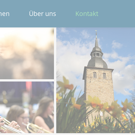
Navigation
men
Über uns
Kontakt
überspring
Das Spendenportal
Die Bank
Das Team
Erklärfilme
Registrierung für Institutionen