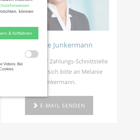
chutzhinweisen
 möchten, können
ern & fortfahren
Melanie Junkermann
Bei Fragen zur Zahlungs-Schnittstelle
e Videos. Bei
Cookies.
wenden Sie sich bitte an Melanie
Junkermann.
E-MAIL SENDEN