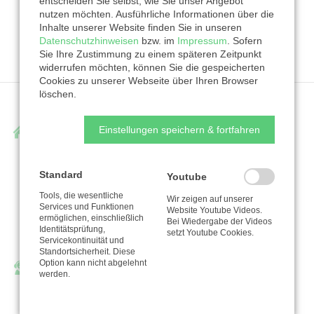
NAVIGATION
entscheiden Sie selbst, wie Sie unser Angebot
REGISTRIERUNG
FAQ
nutzen möchten. Ausführliche Informationen über die
ÜBERSPRINGEN
Inhalte unserer Website finden Sie in unseren
NUTZUNGSBEDINGUNGEN
IMPRESSUM
Datenschutzhinweisen
bzw. im
Impressum
. Sofern
Sie Ihre Zustimmung zu einem späteren Zeitpunkt
DATENSCHUTZHINWEISE
widerrufen möchten, können Sie die gespeicherten
Cookies zu unserer Webseite über Ihren Browser
löschen.
Anschrift
Einstellungen speichern & fortfahren
KD-Bank
Standard
Youtube
Bank für Kirche und Diakonie eG
Tools, die wesentliche
Wir zeigen auf unserer
Schwanenwall 27
Services und Funktionen
Website Youtube Videos.
ermöglichen, einschließlich
44135 Dortmund
Bei Wiedergabe der Videos
Identitätsprüfung,
setzt Youtube Cookies.
Servicekontinuität und
Standortsicherheit. Diese
Kontakt
Option kann nicht abgelehnt
werden.
Telefon:
0 23 1 / 58 444-0