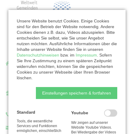
Unsere Website benutzt Cookies. Einige Cookies
sind für den Betrieb der Website notwendig. Andere
Cookies dienen z.B. dazu, Videos abzuspielen. Bitte
entscheiden Sie selbst, wie Sie unser Angebot
nutzen möchten. Ausführliche Informationen über die
Inhalte unserer Website finden Sie in unseren
Datenschutzhinweisen
bzw. im
Impressum
. Sofern
Sie Ihre Zustimmung zu einem späteren Zeitpunkt
Gustav-Adolf-Werk e.V. Diasporawerk der EKD
widerrufen möchten, können Sie die gespeicherten
Pistorisstraße 6
Cookies zu unserer Webseite über Ihren Browser
löschen.
04229 Leipzig
Einstellungen speichern & fortfahren
Ansprechpartner/in:
Tina Eidenschink
Standard
Youtube
Telefon: (0341) 4906225
Tools, die wesentliche
Wir zeigen auf unserer
Services und Funktionen
Website Youtube Videos.
eidenschink@gustav-adolf-werk.de
ermöglichen, einschließlich
Bei Wiedergabe der Videos