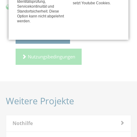
Identitätsprüfung,
setzt Youtube Cookies.
Servicekontinuität und
http://www.gustav-adolf-werk.de
Standortsicherheit. Diese
Option kann nicht abgelehnt
werden.
Zur Organisation
Nutzungsbedingungen
Weitere Projekte
Nothilfe