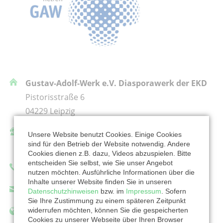
Gustav-Adolf-Werk e.V. Diasporawerk der EKD
Pistorisstraße 6
04229 Leipzig
Ansprechpartner/in:
Unsere Website benutzt Cookies. Einige Cookies
sind für den Betrieb der Website notwendig. Andere
Tina Eidenschink
Cookies dienen z.B. dazu, Videos abzuspielen. Bitte
entscheiden Sie selbst, wie Sie unser Angebot
Telefon: (0341) 4906225
nutzen möchten. Ausführliche Informationen über die
Inhalte unserer Website finden Sie in unseren
eidenschink@gustav-adolf-werk.de
Datenschutzhinweisen
bzw. im
Impressum
. Sofern
Sie Ihre Zustimmung zu einem späteren Zeitpunkt
widerrufen möchten, können Sie die gespeicherten
http://www.gustav-adolf-werk.de
Cookies zu unserer Webseite über Ihren Browser