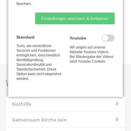
löschen.
Einstellungen speichern & fortfahren
Zur Organisation
Standard
Youtube
Nutzungsbedingungen
Tools, die wesentliche
Wir zeigen auf unserer
Services und Funktionen
Website Youtube Videos.
ermöglichen, einschließlich
Bei Wiedergabe der Videos
Identitätsprüfung,
setzt Youtube Cookies.
Servicekontinuität und
Standortsicherheit. Diese
Option kann nicht abgelehnt
werden.
Weitere Projekte
Nothilfe
Gemeinsam Kirche sein