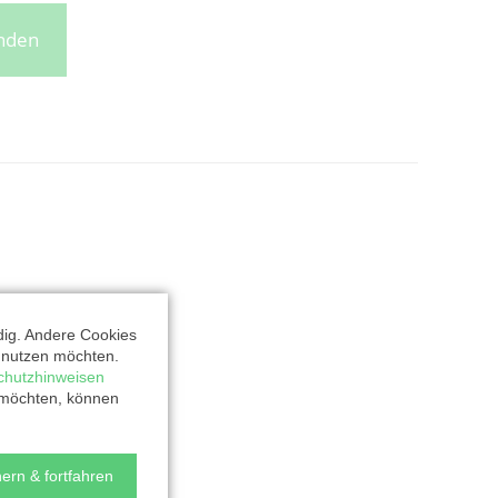
enden
dig. Andere Cookies
t nutzen möchten.
chutzhinweisen
 möchten, können
ern & fortfahren