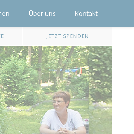
Navigation
men
Über uns
Kontakt
überspring
Das Spendenportal
TE
JETZT SPENDEN
Die Bank
Das Team
Erklärfilme
Registrierung für Institutionen
Kontakt