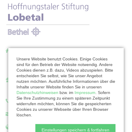
Hoffnungstaler Stiftung Lobetal
Bodelschwinghstraße 27
Unsere Website benutzt Cookies. Einige Cookies
sind für den Betrieb der Website notwendig. Andere
16321 Bernau bei Berlin
Cookies dienen z.B. dazu, Videos abzuspielen. Bitte
entscheiden Sie selbst, wie Sie unser Angebot
Ansprechpartner/in:
nutzen möchten. Ausführliche Informationen über die
Inhalte unserer Website finden Sie in unseren
Holger Mag
Datenschutzhinweisen
bzw. im
Impressum
. Sofern
Sie Ihre Zustimmung zu einem späteren Zeitpunkt
Telefon: 0333866263
widerrufen möchten, können Sie die gespeicherten
Cookies zu unserer Webseite über Ihren Browser
spenden@lobetal.de
löschen.
http://www.lobetal.de/
Einstellungen speichern & fortfahren