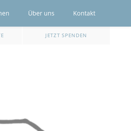
Navigation
men
Über uns
Kontakt
überspring
Das Spendenportal
TE
JETZT SPENDEN
Die Bank
Das Team
Erklärfilme
Registrierung für Institutionen
Kontakt