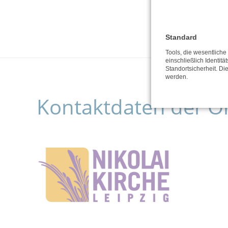
Standard
Tools, die wesentlich
einschließlich Identitä
Standortsicherheit. Di
werden.
Kontaktdaten der O