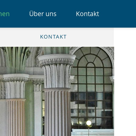
Navigation
men
Über uns
Kontakt
überspring
Das Spendenportal
KONTAKT
Die Bank
Das Team
Erklärfilme
Registrierung für Institutionen
Kontakt