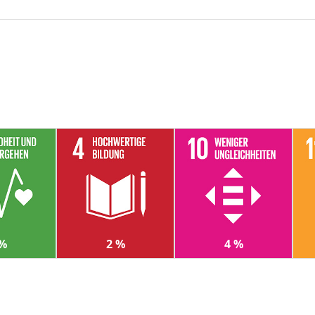
 %
2 %
4 %