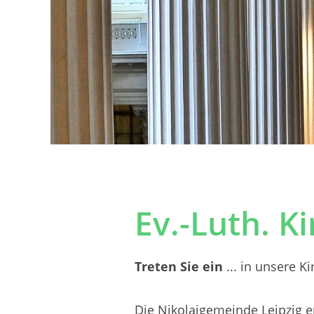
Ev.-Luth. K
Treten Sie ein
... in unsere K
Die Nikolaigemeinde Leipzig er