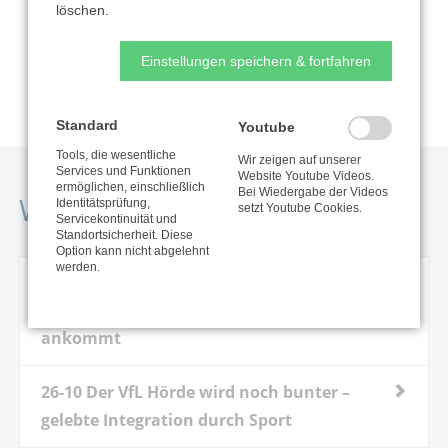
löschen.
Einstellungen speichern & fortfahren
Nutzungsbedingungen
Standard
Youtube
Tools, die wesentliche
Wir zeigen auf unserer
Services und Funktionen
Website Youtube Videos.
ermöglichen, einschließlich
Bei Wiedergabe der Videos
Weitere Projekte
Identitätsprüfung,
setzt Youtube Cookies.
Servicekontinuität und
Standortsicherheit. Diese
Option kann nicht abgelehnt
werden.
26-03 Mobile medizinische Versorgung
wohnungsloser Menschen – Hilfe die
ankommt
26-10 Der VfL Hörde wird noch bunter –
gelebte Integration durch Sport