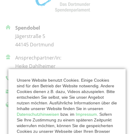
Spendobel
Jägerstraße 5
44145 Dortmund
Ansprechpartner/in:
Heike Dahlheimer
Telefon: 0231 22962-365
Unsere Website benutzt Cookies. Einige Cookies
sind für den Betrieb der Website notwendig. Andere
Cookies dienen z.B. dazu, Videos abzuspielen. Bitte
spendobel@ekkdo.de
entscheiden Sie selbst, wie Sie unser Angebot
nutzen möchten. Ausführliche Informationen über die
https://www.spendobel.de/projekte/
Inhalte unserer Website finden Sie in unseren
Datenschutzhinweisen
bzw. im
Impressum
. Sofern
Sie Ihre Zustimmung zu einem späteren Zeitpunkt
widerrufen möchten, können Sie die gespeicherten
Cookies zu unserer Webseite über Ihren Browser
Zur Organisation