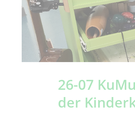
26-07 KuMuL
der Kinderk