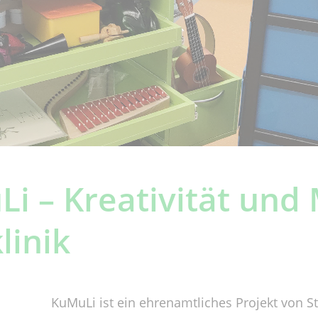
i – Kreativität und 
linik
KuMuLi ist ein ehrenamtliches Projekt von 