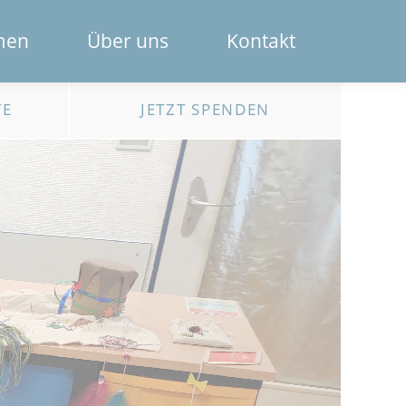
Navigation
men
Über uns
Kontakt
überspring
Das Spendenportal
TE
JETZT SPENDEN
Die Bank
Das Team
Erklärfilme
Registrierung für Institutionen
Kontakt