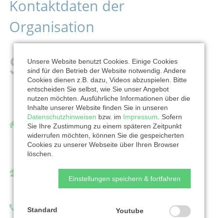
Kontaktdaten der
Organisation
Unsere Website benutzt Cookies. Einige Cookies
sind für den Betrieb der Website notwendig. Andere
Cookies dienen z.B. dazu, Videos abzuspielen. Bitte
entscheiden Sie selbst, wie Sie unser Angebot
nutzen möchten. Ausführliche Informationen über die
Inhalte unserer Website finden Sie in unseren
Datenschutzhinweisen
bzw. im
Impressum
. Sofern
Spendobel
Sie Ihre Zustimmung zu einem späteren Zeitpunkt
widerrufen möchten, können Sie die gespeicherten
Jägerstraße 5
Cookies zu unserer Webseite über Ihren Browser
44145 Dortmund
löschen.
Ansprechpartner/in:
Einstellungen speichern & fortfahren
Heike Dahlheimer
Telefon: 0231 22962-365
Standard
Youtube