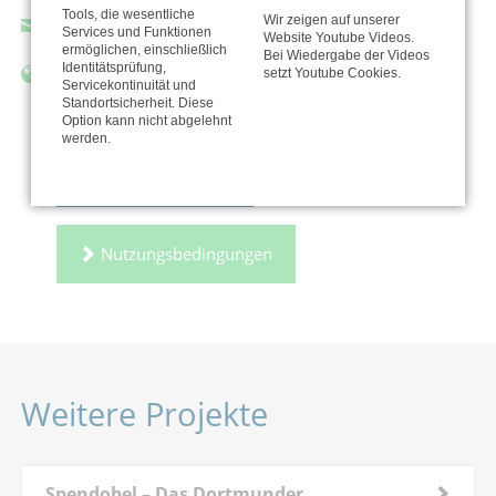
Tools, die wesentliche
Wir zeigen auf unserer
spendobel@ekkdo.de
Services und Funktionen
Website Youtube Videos.
ermöglichen, einschließlich
Bei Wiedergabe der Videos
Identitätsprüfung,
https://www.spendobel.de/projekte/
setzt Youtube Cookies.
Servicekontinuität und
Standortsicherheit. Diese
Option kann nicht abgelehnt
werden.
Zur Organisation
Nutzungsbedingungen
Weitere Projekte
Spendobel – Das Dortmunder