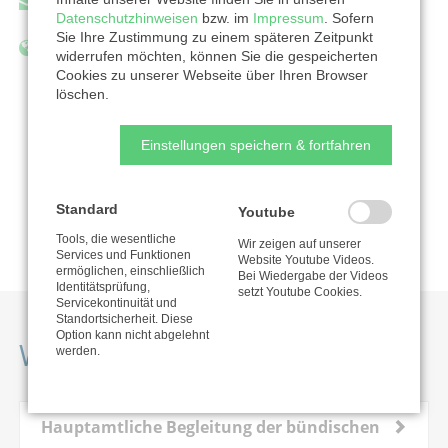
c.hemsath@cvjm-westbund.de
Datenschutzhinweisen
bzw. im
Impressum
. Sofern
Sie Ihre Zustimmung zu einem späteren Zeitpunkt
http://www.cvjm-westbund.de/
widerrufen möchten, können Sie die gespeicherten
Cookies zu unserer Webseite über Ihren Browser
löschen.
Zur Organisation
Einstellungen speichern & fortfahren
Nutzungsbedingungen
Standard
Youtube
Tools, die wesentliche
Wir zeigen auf unserer
Services und Funktionen
Website Youtube Videos.
ermöglichen, einschließlich
Bei Wiedergabe der Videos
Identitätsprüfung,
setzt Youtube Cookies.
Servicekontinuität und
Standortsicherheit. Diese
Option kann nicht abgelehnt
Weitere Projekte
werden.
Hauptamtliche Begleitung der bündischen