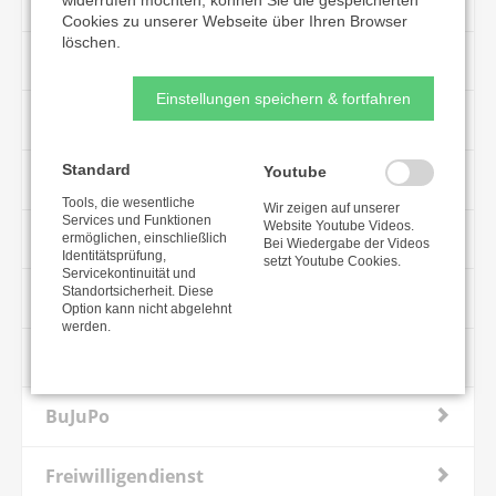
Schwebebahnbistro
Cookies zu unserer Webseite über Ihren Browser
löschen.
Weltweit Ghana
Einstellungen speichern & fortfahren
Weltweit Sierra Leone
Standard
Youtube
Allgemeine Spende
Tools, die wesentliche
Wir zeigen auf unserer
Services und Funktionen
Website Youtube Videos.
Sportarbeit im CVJM-Westbund e. V.
ermöglichen, einschließlich
Bei Wiedergabe der Videos
Identitätsprüfung,
setzt Youtube Cookies.
Servicekontinuität und
Standortsicherheit. Diese
Camp Michelstadt
Option kann nicht abgelehnt
werden.
BRASSfit Starter - die Spendenstelle
BuJuPo
Freiwilligendienst