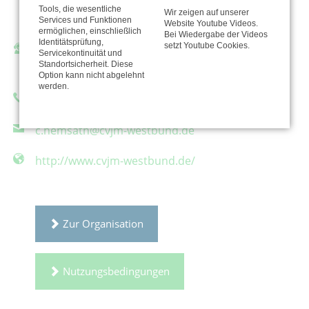
Bundeshöhe 6
Tools, die wesentliche
Wir zeigen auf unserer
42285 Wuppertal
Services und Funktionen
Website Youtube Videos.
ermöglichen, einschließlich
Bei Wiedergabe der Videos
Identitätsprüfung,
setzt Youtube Cookies.
Ansprechpartner/in:
Servicekontinuität und
Standortsicherheit. Diese
Christina Hemsath
Option kann nicht abgelehnt
werden.
Telefon: 0202574213
c.hemsath@cvjm-westbund.de
http://www.cvjm-westbund.de/
Zur Organisation
Nutzungsbedingungen