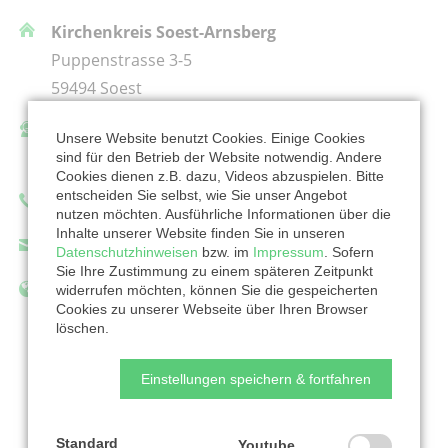
Kirchenkreis Soest-Arnsberg
Puppenstrasse 3-5
59494 Soest
Ansprechpartner/in:
Unsere Website benutzt Cookies. Einige Cookies
sind für den Betrieb der Website notwendig. Andere
Julie Riede
Cookies dienen z.B. dazu, Videos abzuspielen. Bitte
entscheiden Sie selbst, wie Sie unser Angebot
Telefon: 01702476433
nutzen möchten. Ausführliche Informationen über die
Inhalte unserer Website finden Sie in unseren
julie.riede@evkirche-so-ar.de
Datenschutzhinweisen
bzw. im
Impressum
. Sofern
Sie Ihre Zustimmung zu einem späteren Zeitpunkt
https://www.evkirche-so-ar.de/start/
widerrufen möchten, können Sie die gespeicherten
Cookies zu unserer Webseite über Ihren Browser
löschen.
Einstellungen speichern & fortfahren
Zur Organisation
Standard
Youtube