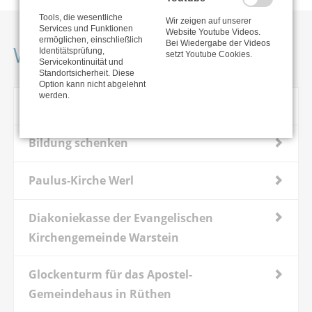
Tools, die wesentliche
Wir zeigen auf unserer
Services und Funktionen
Website Youtube Videos.
ermöglichen, einschließlich
Bei Wiedergabe der Videos
Weitere Projekte
Identitätsprüfung,
setzt Youtube Cookies.
Servicekontinuität und
Standortsicherheit. Diese
Option kann nicht abgelehnt
werden.
Plus-Punkte für Kinder
Bildung schenken
Paulus-Kirche Werl
Diakoniekasse der Evangelischen
Kirchengemeinde Warstein
Glockenturm für das Apostel-
Gemeindehaus in Rüthen