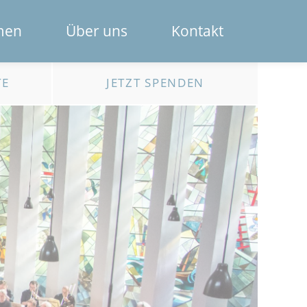
Navigation
men
Über uns
Kontakt
überspring
Das Spendenportal
TE
JETZT SPENDEN
Die Bank
Das Team
Erklärfilme
Registrierung für Institutionen
Kontakt