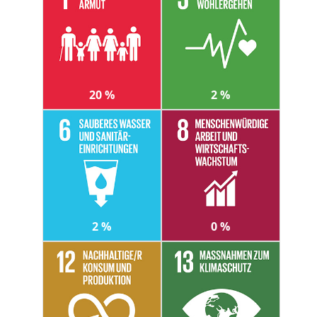
20 %
2 %
2 %
0 %