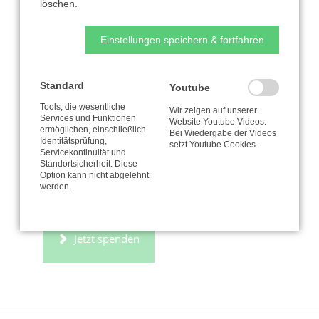
Helfen Sie uns durch Ihre Spende, diese
löschen.
Wälder mit all ihrem Artenreichtum zu
Einstellungen speichern & fortfahren
bewahren.
Mehr: www.mein-regenwald.de
Standard
Youtube
Tools, die wesentliche
Wir zeigen auf unserer
Foto © Henry Gines
Services und Funktionen
Website Youtube Videos.
ermöglichen, einschließlich
Bei Wiedergabe der Videos
Identitätsprüfung,
setzt Youtube Cookies.
Servicekontinuität und
Standortsicherheit. Diese
Option kann nicht abgelehnt
werden.
Jetzt spenden