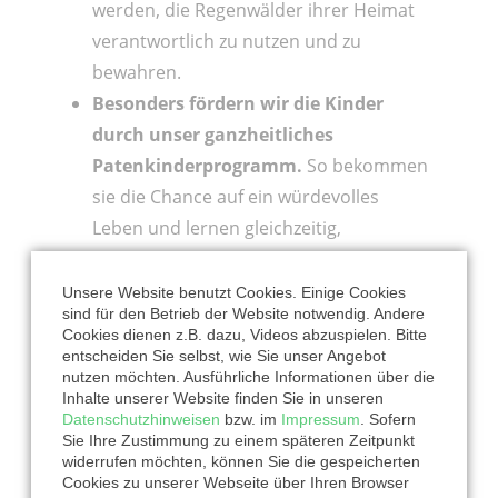
werden, die Regenwälder ihrer Heimat
verantwortlich zu nutzen und zu
bewahren.
Besonders fördern wir die Kinder
durch unser ganzheitliches
Patenkinderprogramm.
So bekommen
sie die Chance auf ein würdevolles
Leben und lernen gleichzeitig,
Verantwortung zu übernehmen für sich
selbst, andere und die Natur.
Unsere Website benutzt Cookies. Einige Cookies
sind für den Betrieb der Website notwendig. Andere
Cookies dienen z.B. dazu, Videos abzuspielen. Bitte
Als
Waldpate oder Waldpatin
können Sie
entscheiden Sie selbst, wie Sie unser Angebot
nutzen möchten. Ausführliche Informationen über die
bei "Mein Regenwald" ihre ganz
Inhalte unserer Website finden Sie in unseren
persönliches Stück Regenwald dauerhaft
Datenschutzhinweisen
bzw. im
Impressum
. Sofern
vor der Zerstörung retten.
Sie Ihre Zustimmung zu einem späteren Zeitpunkt
widerrufen möchten, können Sie die gespeicherten
Cookies zu unserer Webseite über Ihren Browser