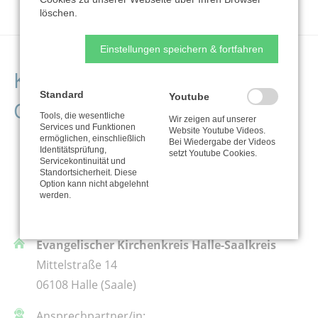
löschen.
Einstellungen speichern & fortfahren
Kontaktdaten der
Standard
Youtube
Organisation
Tools, die wesentliche
Wir zeigen auf unserer
Services und Funktionen
Website Youtube Videos.
ermöglichen, einschließlich
Bei Wiedergabe der Videos
Identitätsprüfung,
setzt Youtube Cookies.
Servicekontinuität und
Standortsicherheit. Diese
Option kann nicht abgelehnt
werden.
Evangelischer Kirchenkreis Halle-Saalkreis
Mittelstraße 14
06108 Halle (Saale)
Ansprechpartner/in: