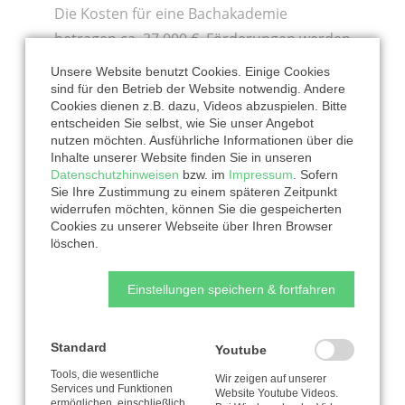
Die Kosten für eine Bachakademie
betragen ca. 37.000 €. Förderungen werden
bei verschiedenden Organisationen
Unsere Website benutzt Cookies. Einige Cookies
beantragt. Die dann noch fehlende Summe
sind für den Betrieb der Website notwendig. Andere
Cookies dienen z.B. dazu, Videos abzuspielen. Bitte
(ca. 8.000 €) müssen die Neue
entscheiden Sie selbst, wie Sie unser Angebot
Bachgesellschaft e.V. bzw. ihre Johann-
nutzen möchten. Ausführliche Informationen über die
Inhalte unserer Website finden Sie in unseren
Sebastian-Bach-Stiftung durch Spenden
Datenschutzhinweisen
bzw. im
Impressum
. Sofern
aufbringen.
Sie Ihre Zustimmung zu einem späteren Zeitpunkt
widerrufen möchten, können Sie die gespeicherten
Cookies zu unserer Webseite über Ihren Browser
Unterstützen Sie unser Projekt bitte mit
löschen.
Ihrer Spende und tragen Sie damit zum
Erfolg der nächsten Bachakademie in der
Einstellungen speichern & fortfahren
Ukraine bei!
Standard
Youtube
Tools, die wesentliche
Wir zeigen auf unserer
Services und Funktionen
Website Youtube Videos.
ermöglichen, einschließlich