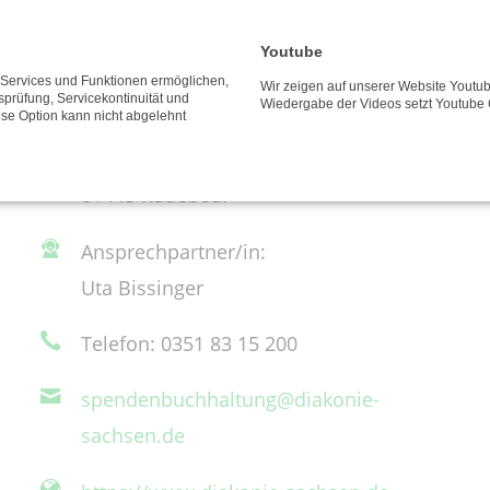
Youtube
Diakonisches Werk der Ev.-Luth.
e Services und Funktionen ermöglichen,
Wir zeigen auf unserer Website Youtub
tsprüfung, Servicekontinuität und
Wiedergabe der Videos setzt Youtube 
ese Option kann nicht abgelehnt
Landeskirche Sachsens e.V.
Obere Bergstr. 1
01445 Radebeul
Ansprechpartner/in:
Uta Bissinger
Telefon: 0351 83 15 200
spendenbuchhaltung@diakonie-
sachsen.de