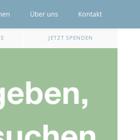
Navigation
men
Über uns
Kontakt
überspring
Das Spendenportal
TE
JETZT SPENDEN
Die Bank
Das Team
Erklärfilme
Registrierung für Institutionen
Kontakt