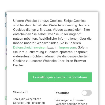
Kontaktdaten der
Unsere Website benutzt Cookies. Einige Cookies
Organisation
sind für den Betrieb der Website notwendig. Andere
Cookies dienen z.B. dazu, Videos abzuspielen. Bitte
entscheiden Sie selbst, wie Sie unser Angebot
nutzen möchten. Ausführliche Informationen über die
Inhalte unserer Website finden Sie in unseren
Datenschutzhinweisen
bzw. im
Impressum
. Sofern
Sie Ihre Zustimmung zu einem späteren Zeitpunkt
widerrufen möchten, können Sie die gespeicherten
Cookies zu unserer Webseite über Ihren Browser
löschen.
Diakonisches Werk der Ev.-Luth. Landeskirche
Sachsens e.V.
Einstellungen speichern & fortfahren
Obere Bergstr. 1
01445 Radebeul
Standard
Youtube
Ansprechpartner/in:
Tools, die wesentliche
Wir zeigen auf unserer
Services und Funktionen
Uta Bissinger
Website Youtube Videos.