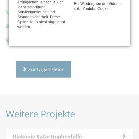
ermöglichen, einschließlich
Bei Wiedergabe der Videos
Identitätsprüfung,
setzt Youtube Cookies.
Servicekontinuität und
Telefon: 0351 83 15 200
Standortsicherheit. Diese
Option kann nicht abgelehnt
spendenbuchhaltung@diakonie-sachsen.de
werden.
https://www.diakonie-sachsen.de
Zur Organisation
Weitere Projekte
Diakonie Katastrophenhilfe