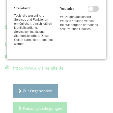
e.V. -
Standard
Youtube
Bodelschwinghstraße 5
Tools, die wesentliche
16321 Bernau bei Berlin
Wir zeigen auf unserer
Services und Funktionen
Website Youtube Videos.
ermöglichen, einschließlich
Bei Wiedergabe der Videos
Ansprechpartner/in:
Identitätsprüfung,
setzt Youtube Cookies.
Servicekontinuität und
Elisabeth Kunze
Standortsicherheit. Diese
Option kann nicht abgelehnt
werden.
Telefon: 0333866461
kunze@cidnet.de
http://www.ukrainehilfe.de
Zur Organisation
Nutzungsbedingungen