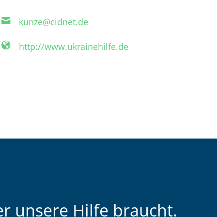
kunze@cidnet.de
http://www.ukrainehilfe.de
r unsere Hilfe braucht.