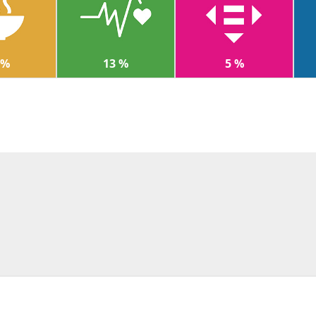
 %
13 %
5 %