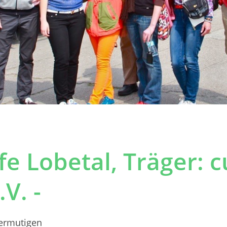
fe Lobetal, Träger: c
V. -
 ermutigen