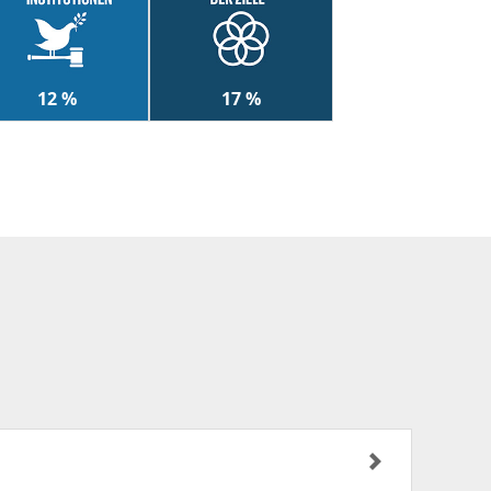
12 %
17 %