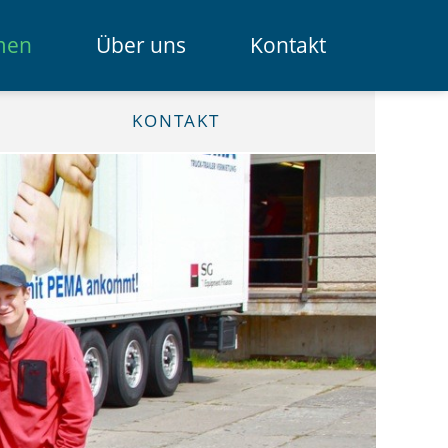
Navigation
men
Über uns
Kontakt
überspring
Das Spendenportal
KONTAKT
Die Bank
Das Team
Erklärfilme
Registrierung für Institutionen
Kontakt