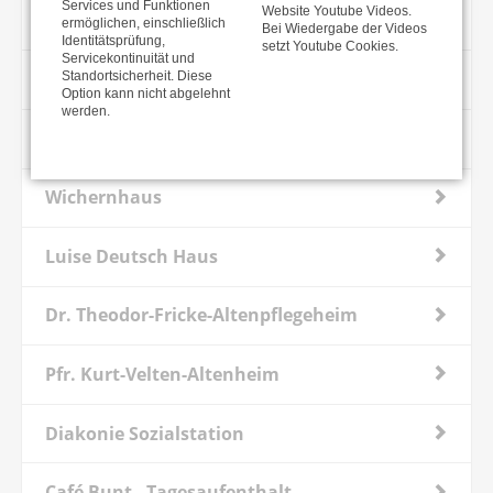
Services und Funktionen
Website Youtube Videos.
Caroline Fliedner Haus
ermöglichen, einschließlich
Bei Wiedergabe der Videos
Identitätsprüfung,
setzt Youtube Cookies.
Servicekontinuität und
Karl Ferdinand Haus
Standortsicherheit. Diese
Option kann nicht abgelehnt
werden.
Haus am Steinhübel
Wichernhaus
Luise Deutsch Haus
Dr. Theodor-Fricke-Altenpflegeheim
Pfr. Kurt-Velten-Altenheim
Diakonie Sozialstation
Café Bunt - Tagesaufenthalt,