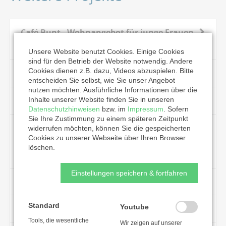
Café Bunt - Wohnangebot für junge Frauen
in Not
Unsere Website benutzt Cookies. Einige Cookies
sind für den Betrieb der Website notwendig. Andere
Cookies dienen z.B. dazu, Videos abzuspielen. Bitte
Fliedner Hospiz Neunkirchen
entscheiden Sie selbst, wie Sie unser Angebot
nutzen möchten. Ausführliche Informationen über die
Sicher und stark fürs Leben
Inhalte unserer Website finden Sie in unseren
Datenschutzhinweisen
bzw. im
Impressum
. Sofern
Sie Ihre Zustimmung zu einem späteren Zeitpunkt
Paul Marien Hospiz
widerrufen möchten, können Sie die gespeicherten
Cookies zu unserer Webseite über Ihren Browser
löschen.
Elisabeth Jaeger Haus
Einstellungen speichern & fortfahren
Martin Luther Stift
Standard
Youtube
Haus Bergfrieden
Tools, die wesentliche
Wir zeigen auf unserer