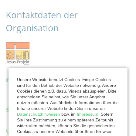
Kontaktdaten der
Organisation
Jesus-Projekt Erfurt e.V.
Unsere Website benutzt Cookies. Einige Cookies
sind für den Betrieb der Website notwendig. Andere
Alred-Delp-Ring 77/78
Cookies dienen z.B. dazu, Videos abzuspielen. Bitte
99087 Erfurt
entscheiden Sie selbst, wie Sie unser Angebot
nutzen möchten. Ausführliche Informationen über die
Inhalte unserer Website finden Sie in unseren
Ansprechpartner/in:
Datenschutzhinweisen
bzw. im
Impressum
. Sofern
Maximilian von Kymmel
Sie Ihre Zustimmung zu einem späteren Zeitpunkt
widerrufen möchten, können Sie die gespeicherten
Cookies zu unserer Webseite über Ihren Browser
Telefon: 03615536225