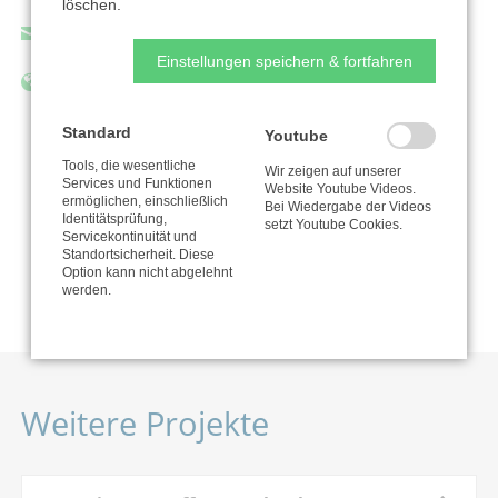
löschen.
info@jesus-projekt-erfurt.de
Einstellungen speichern & fortfahren
https://jesus-projekt-erfurt.de/
Standard
Youtube
Tools, die wesentliche
Wir zeigen auf unserer
Zur Organisation
Services und Funktionen
Website Youtube Videos.
ermöglichen, einschließlich
Bei Wiedergabe der Videos
Identitätsprüfung,
setzt Youtube Cookies.
Servicekontinuität und
Standortsicherheit. Diese
Nutzungsbedingungen
Option kann nicht abgelehnt
werden.
Weitere Projekte