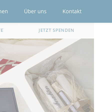
Navigation
men
Über uns
Kontakt
überspring
Das Spendenportal
TE
JETZT SPENDEN
Die Bank
Das Team
Erklärfilme
Registrierung für Institutionen
Kontakt