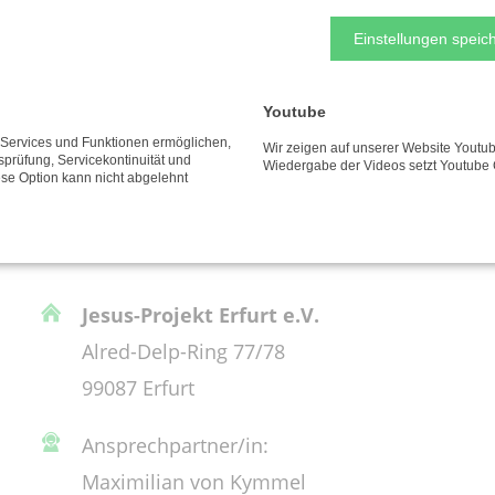
Einstellungen speich
Youtube
e Services und Funktionen ermöglichen,
Wir zeigen auf unserer Website Youtub
tsprüfung, Servicekontinuität und
rganisation
Wiedergabe der Videos setzt Youtube 
ese Option kann nicht abgelehnt
Jesus-Projekt Erfurt e.V.
Alred-Delp-Ring 77/78
99087 Erfurt
Ansprechpartner/in:
Maximilian von Kymmel