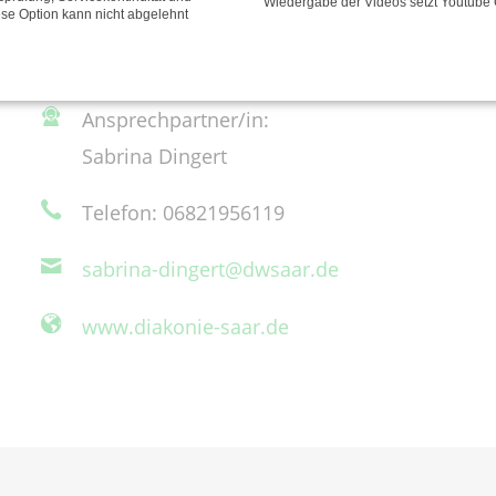
Wiedergabe der Videos setzt Youtube 
ese Option kann nicht abgelehnt
Rembrandtstraße 17-19
66540 Neunkirchen
Ansprechpartner/in:
Sabrina Dingert
Telefon: 06821956119
sabrina-dingert@dwsaar.de
www.diakonie-saar.de