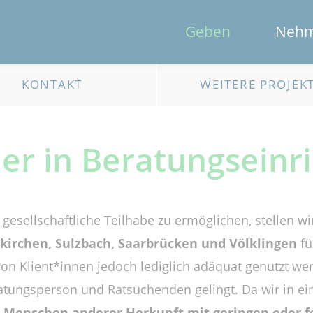
Geben
Neh
KONTAKT
WEITERE PROJEK
ler in Beratungseinr
gesellschaftliche Teilhabe zu ermöglichen, stellen w
irchen, Sulzbach, Saarbrücken
und Völklingen
fü
on Klient*innen jedoch lediglich adäquat genutzt we
ungsperson und Ratsuchenden gelingt. Da wir in ei
h
Menschen anderer Herkunft mit geringen oder 