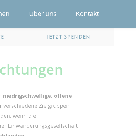
Navigation
men
Über uns
Kontakt
überspring
Das Spendenportal
TE
JETZT SPENDEN
Die Bank
ichtungen
Das Team
Erklärfilme
ir
niedrigschwellige, offene
Registrierung für Institutionen
r verschiedene Zielgruppen
Kontakt
rden, wenn die
ner Einwanderungsgesellschaft
fehlenden