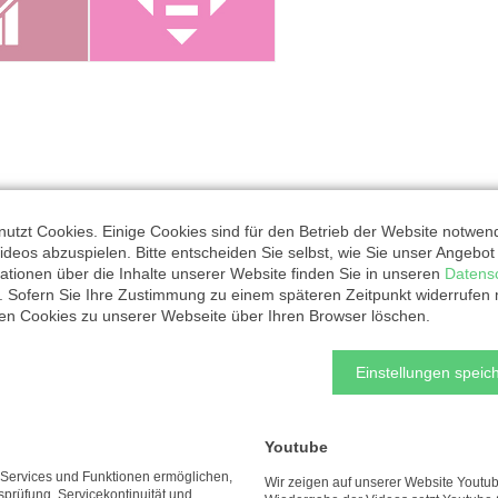
utzt Cookies. Einige Cookies sind für den Betrieb der Website notwen
ideos abzuspielen. Bitte entscheiden Sie selbst, wie Sie unser Angebo
ationen über die Inhalte unserer Website finden Sie in unseren
Datens
. Sofern Sie Ihre Zustimmung zu einem späteren Zeitpunkt widerrufen
rganisation
ten Cookies zu unserer Webseite über Ihren Browser löschen.
Einstellungen speich
Diakonisches Werk an der Saar
Youtube
e Services und Funktionen ermöglichen,
gGmbH
Wir zeigen auf unserer Website Youtub
tsprüfung, Servicekontinuität und