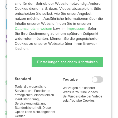
sind für den Betrieb der Website notwendig. Andere
Organisation
Cookies dienen z.B. dazu, Videos abzuspielen. Bitte
entscheiden Sie selbst, wie Sie unser Angebot
nutzen möchten. Ausführliche Informationen über die
Inhalte unserer Website finden Sie in unseren
Datenschutzhinweisen
bzw. im
Impressum
. Sofern
Sie Ihre Zustimmung zu einem späteren Zeitpunkt
widerrufen möchten, können Sie die gespeicherten
Cookies zu unserer Webseite über Ihren Browser
löschen.
Diakonisches Werk an der Saar gGmbH
Einstellungen speichern & fortfahren
Rembrandtstraße 17-19
66540 Neunkirchen
Standard
Youtube
Ansprechpartner/in:
Tools, die wesentliche
Wir zeigen auf unserer
Sabrina Dingert
Services und Funktionen
Website Youtube Videos.
ermöglichen, einschließlich
Bei Wiedergabe der Videos
Identitätsprüfung,
setzt Youtube Cookies.
Telefon: 06821956119
Servicekontinuität und
Standortsicherheit. Diese
Option kann nicht abgelehnt
sabrina-dingert@dwsaar.de
werden.