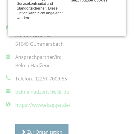
setzt Youtube Cookies.
Servicekontinuität und
Standortsicherheit. Diese
Option kann nicht abgelehnt
werden.
Ev. Kirchenkreis An der Agger K.d.ö.R.
Auf der Brück 46
51645 Gummersbach
Ansprechpartner/in:
Belma Hadžerić
Telefon: 02261-7009-55
belma.hadzeric@ekir.de
https://www.ekagger.de/
Zur Organisation