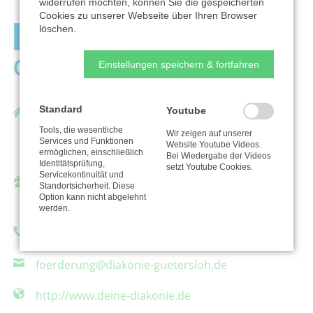
widerrufen möchten, können Sie die gespeicherten
Cookies zu unserer Webseite über Ihren Browser
löschen.
Einstellungen speichern & fortfahren
Standard
Youtube
Diakonie Gütersloh e.V.
Tools, die wesentliche
Carl-Bertelsmann-Straße 105 - 107
Wir zeigen auf unserer
Services und Funktionen
Website Youtube Videos.
33332 Gütersloh
ermöglichen, einschließlich
Bei Wiedergabe der Videos
Identitätsprüfung,
setzt Youtube Cookies.
Servicekontinuität und
Ansprechpartner/in:
Standortsicherheit. Diese
Option kann nicht abgelehnt
Lina Sophia Blomberg
werden.
Telefon: +49 175 9674854
foerderung@diakonie-guetersloh.de
http://www.deine-diakonie.de