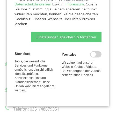
Datenschutzhinweisen
bzw. im
Impressum
. Sofern
Sie Ihre Zustimmung zu einem späteren Zeitpunkt
widerrufen möchten, können Sie die gespeicherten
Cookies zu unserer Webseite über Ihren Browser
löschen.
Einstellungen speichern & fortfahren
Standard
Youtube
Tools, die wesentliche
Wir zeigen auf unserer
Gustav-Adolf-Werk in Sachsen e. V.
Services und Funktionen
Website Youtube Videos.
ermöglichen, einschließlich
Schulgasse 2
Bei Wiedergabe der Videos
Identitätsprüfung,
setzt Youtube Cookies.
01067 Dresden
Servicekontinuität und
Standortsicherheit. Diese
Option kann nicht abgelehnt
Ansprechpartner/in:
werden.
Claudia Dumke
Telefon: 0351/48679351