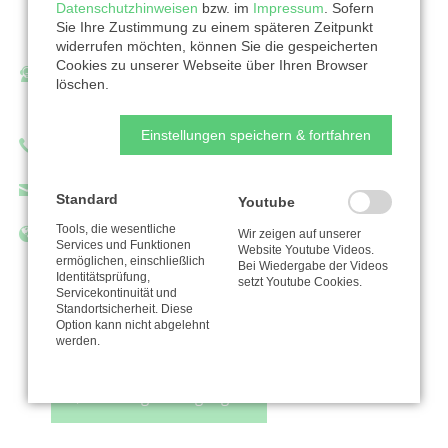
Martin-Luther-Str. 11
Datenschutzhinweisen
bzw. im
Impressum
. Sofern
Sie Ihre Zustimmung zu einem späteren Zeitpunkt
33790 Halle
widerrufen möchten, können Sie die gespeicherten
Cookies zu unserer Webseite über Ihren Browser
Ansprechpartner/in:
löschen.
Oliver Braksiek
Einstellungen speichern & fortfahren
Telefon: 0524123485374
oliver.braksiek@verband-bghp.de
Standard
Youtube
Tools, die wesentliche
www.kirchenkreis-halle.de
Wir zeigen auf unserer
Services und Funktionen
Website Youtube Videos.
ermöglichen, einschließlich
Bei Wiedergabe der Videos
Identitätsprüfung,
setzt Youtube Cookies.
Servicekontinuität und
Standortsicherheit. Diese
Zur Organisation
Option kann nicht abgelehnt
werden.
Nutzungsbedingungen