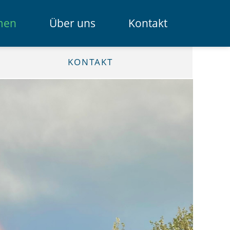
Navigation
men
Über uns
Kontakt
überspring
Das Spendenportal
KONTAKT
Die Bank
Das Team
Erklärfilme
Registrierung für Institutionen
Kontakt