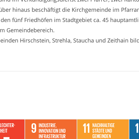
er hinaus beschäftigt die Kirchgemeinde im Pfarramt
f den fünf Friedhöfen im Stadtgebiet ca. 45 hauptamtl
 im Gemeindebereich.
den Hirschstein, Strehla, Staucha und Zeithain bilde