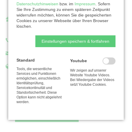
Datenschutzhinweisen
bzw. im
Impressum
. Sofern
26802 Moormerland
Sie Ihre Zustimmung zu einem späteren Zeitpunkt
widerrufen möchten, können Sie die gespeicherten
Ansprechpartner/in:
Cookies zu unserer Webseite über Ihren Browser
löschen.
Kurt Plagge
Telefon: 04954/941130
Einstellungen speichern & fortfahren
k.plagge@fcso.de
Standard
Youtube
http://www.fcso.de
Tools, die wesentliche
Wir zeigen auf unserer
Services und Funktionen
Website Youtube Videos.
ermöglichen, einschließlich
Bei Wiedergabe der Videos
Identitätsprüfung,
setzt Youtube Cookies.
Servicekontinuität und
Standortsicherheit. Diese
Zur Organisation
Option kann nicht abgelehnt
werden.
Nutzungsbedingungen