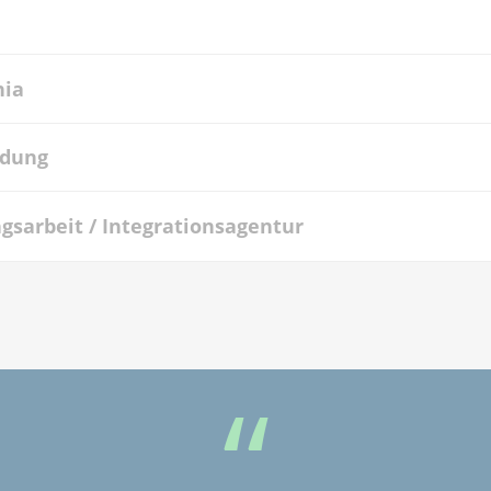
nia
ldung
gsarbeit / Integrationsagentur