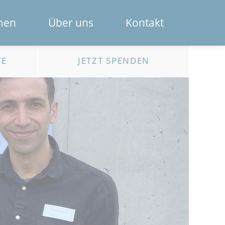
Navigation
men
Über uns
Kontakt
überspring
Das Spendenportal
TE
JETZT SPENDEN
Die Bank
Das Team
Erklärfilme
Registrierung für Institutionen
Kontakt