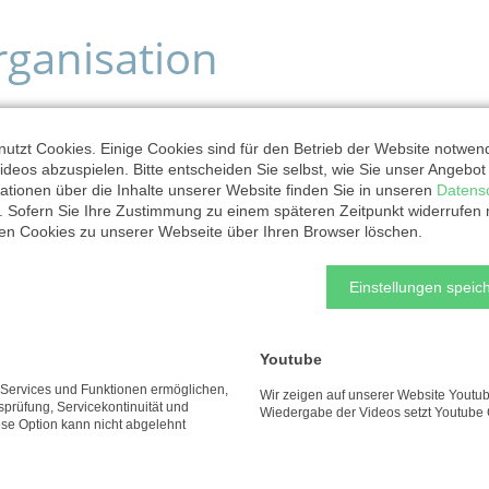
rganisation
utzt Cookies. Einige Cookies sind für den Betrieb der Website notwen
ideos abzuspielen. Bitte entscheiden Sie selbst, wie Sie unser Angebo
Evangelischer Kirchenkreis Bonn
ationen über die Inhalte unserer Website finden Sie in unseren
Datens
. Sofern Sie Ihre Zustimmung zu einem späteren Zeitpunkt widerrufen
Adenauerallee 37
ten Cookies zu unserer Webseite über Ihren Browser löschen.
53113 Bonn
Einstellungen speich
Ansprechpartner/in:
Dr. Anne-Christina Achterberg-Boness
Youtube
e Services und Funktionen ermöglichen,
Wir zeigen auf unserer Website Youtub
Telefon: 02286880311
tsprüfung, Servicekontinuität und
Wiedergabe der Videos setzt Youtube 
ese Option kann nicht abgelehnt
kirchenkreisbonn.fundraising@ekir.de