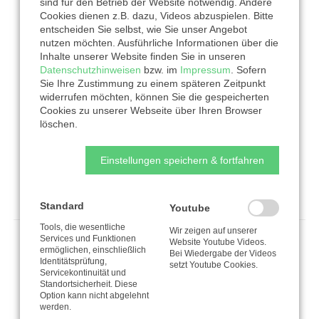
sind für den Betrieb der Website notwendig. Andere
Tafel Mettmann I Am Hügel 4 I 40822
Cookies dienen z.B. dazu, Videos abzuspielen. Bitte
entscheiden Sie selbst, wie Sie unser Angebot
Mettmann
nutzen möchten. Ausführliche Informationen über die
Inhalte unserer Website finden Sie in unseren
www.diakonie-kreis-mettmann.de
Datenschutzhinweisen
bzw. im
Impressum
. Sofern
Sie Ihre Zustimmung zu einem späteren Zeitpunkt
Bild © Diakonie im Kirchenkreis Düsseldorf-Mettmann
widerrufen möchten, können Sie die gespeicherten
Cookies zu unserer Webseite über Ihren Browser
löschen.
Jetzt spenden
Einstellungen speichern & fortfahren
Standard
Youtube
Tools, die wesentliche
Wir zeigen auf unserer
Services und Funktionen
Website Youtube Videos.
ermöglichen, einschließlich
Bei Wiedergabe der Videos
Nachhaltigkeitsziele
Identitätsprüfung,
setzt Youtube Cookies.
Servicekontinuität und
Standortsicherheit. Diese
Option kann nicht abgelehnt
werden.