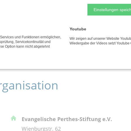
Einstellungen speich
Youtube
e Services und Funktionen ermöglichen,
Wir zeigen auf unserer Website Youtub
tsprüfung, Servicekontinuität und
Wiedergabe der Videos setzt Youtube 
ese Option kann nicht abgelehnt
rganisation
Evangelische Perthes-Stiftung e.V.
Wienburgstr. 62