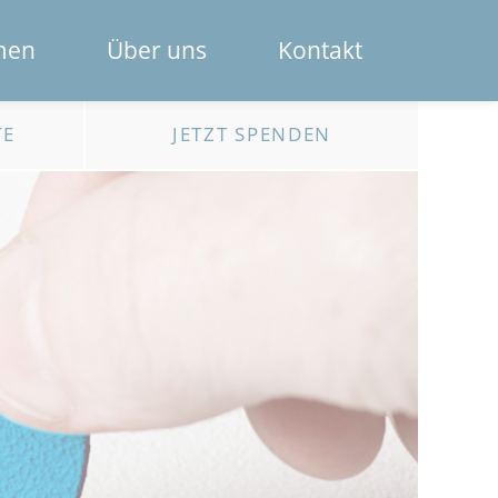
Navigation
men
Über uns
Kontakt
überspring
Das Spendenportal
TE
JETZT SPENDEN
Die Bank
Das Team
Erklärfilme
Registrierung für Institutionen
Kontakt