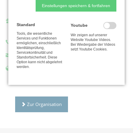
Offermannstr. 20
Einstellungen speichern & fortfahren
52159 Roetgen
Ansprechpartner/in:
Standard
Youtube
Georg Schuppener
Tools, die wesentliche
Wir zeigen auf unserer
Services und Funktionen
Website Youtube Videos.
Telefon: +4924711349409
ermöglichen, einschließlich
Bei Wiedergabe der Videos
Identitätsprüfung,
setzt Youtube Cookies.
Servicekontinuität und
georg.schuppener@ekir.de
Standortsicherheit. Diese
Option kann nicht abgelehnt
werden.
https://monschauer-land.de/evangelische-
stiftung-monschauer-land/
Zur Organisation