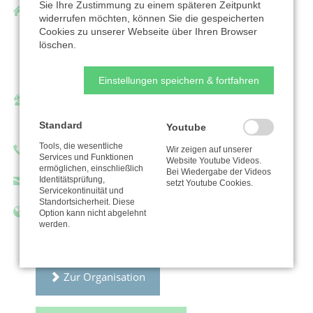
Sie Ihre Zustimmung zu einem späteren Zeitpunkt
Ev.-Luth. Kirchgemeinde Zu unserer lieben
widerrufen möchten, können Sie die gespeicherten
Frauen
Cookies zu unserer Webseite über Ihren Browser
löschen.
Karlsbader Straße 69
08289 Schneeberg
Einstellungen speichern & fortfahren
Ansprechpartner/in:
Philipp Oberschelp
Standard
Youtube
Tools, die wesentliche
Telefon: 0377222235
Wir zeigen auf unserer
Services und Funktionen
Website Youtube Videos.
ermöglichen, einschließlich
Bei Wiedergabe der Videos
Identitätsprüfung,
kg.schneeberg_neustaedtel@evlks.de
setzt Youtube Cookies.
Servicekontinuität und
Standortsicherheit. Diese
https://www.kirchgemeinde-schneeberg.de
Option kann nicht abgelehnt
werden.
Zur Organisation