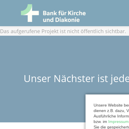
Das aufgerufene Projekt ist nicht öffentlich sichtbar.
Unser Nächster ist jed
Unsere Website ben
dienen z.B. dazu, V
Ausführliche Inform
bzw. im
Impressum
NAVIGATION
Sie die gespeicher