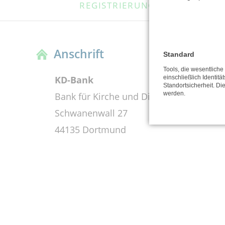
REGISTRIERUNG
FAQ
ÜBERSPRINGEN
Anschrift
Standard
Tools, die wesentlich
KD-Bank
einschließlich Identitä
Standortsicherheit. Di
werden.
Bank für Kirche und Diakonie eG
Schwanenwall 27
44135 Dortmund