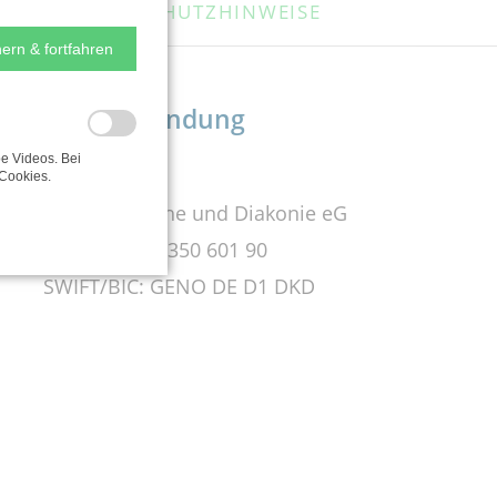
DATENSCHUTZHINWEISE
ern & fortfahren
Bankverbindung
e Videos. Bei
KD-Bank
Cookies.
Bank für Kirche und Diakonie eG
Bankleitzahl: 350 601 90
SWIFT/BIC: GENO DE D1 DKD