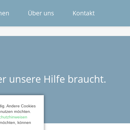
Navigation
men
Über uns
Kontakt
überspring
Das Spendenportal
Die Bank
Das Team
r unsere Hilfe braucht.
Erklärfilme
Registrierung für Institutionen
dig. Andere Cookies
Kontakt
t nutzen möchten.
chutzhinweisen
 möchten, können