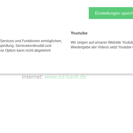
NUTZUNGSBEDINGUNGEN
IMPRESSUM
Einstellungen speich
Kontakt
Youtube
e Services und Funktionen ermöglichen,
Wir zeigen auf unserer Website Youtub
Telefon:
0 23 1 / 58 444-0
tsprüfung, Servicekontinuität und
Wiedergabe der Videos setzt Youtube 
ese Option kann nicht abgelehnt
Telefax: 0 23 1 / 58 444-161
E-Mail:
info@kd-bank.de
Internet:
www.kd-bank.de