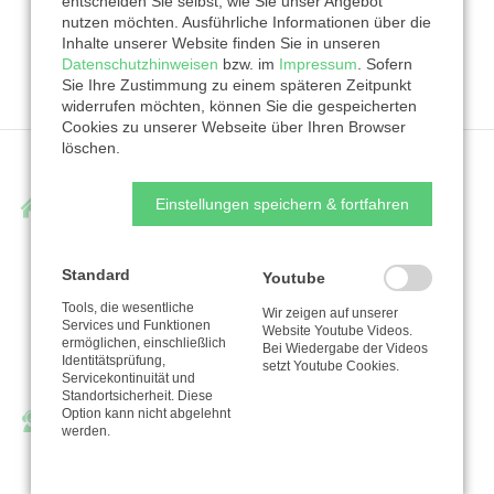
NAVIGATION
entscheiden Sie selbst, wie Sie unser Angebot
REGISTRIERUNG
FAQ
nutzen möchten. Ausführliche Informationen über die
ÜBERSPRINGEN
Inhalte unserer Website finden Sie in unseren
NUTZUNGSBEDINGUNGEN
IMPRESSUM
Datenschutzhinweisen
bzw. im
Impressum
. Sofern
Sie Ihre Zustimmung zu einem späteren Zeitpunkt
DATENSCHUTZHINWEISE
widerrufen möchten, können Sie die gespeicherten
Cookies zu unserer Webseite über Ihren Browser
löschen.
Anschrift
Einstellungen speichern & fortfahren
KD-Bank
Standard
Youtube
Bank für Kirche und Diakonie eG
Tools, die wesentliche
Wir zeigen auf unserer
Schwanenwall 27
Services und Funktionen
Website Youtube Videos.
ermöglichen, einschließlich
44135 Dortmund
Bei Wiedergabe der Videos
Identitätsprüfung,
setzt Youtube Cookies.
Servicekontinuität und
Standortsicherheit. Diese
Kontakt
Option kann nicht abgelehnt
werden.
Telefon:
0 23 1 / 58 444-0