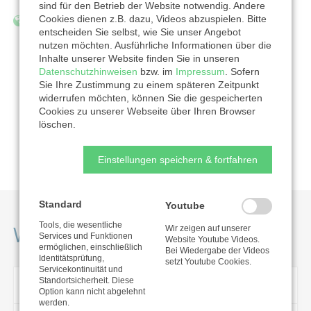
sind für den Betrieb der Website notwendig. Andere
Cookies dienen z.B. dazu, Videos abzuspielen. Bitte
http://www.lkgsachsen.de
entscheiden Sie selbst, wie Sie unser Angebot
nutzen möchten. Ausführliche Informationen über die
Inhalte unserer Website finden Sie in unseren
Datenschutzhinweisen
bzw. im
Impressum
. Sofern
Sie Ihre Zustimmung zu einem späteren Zeitpunkt
Zur Organisation
widerrufen möchten, können Sie die gespeicherten
Cookies zu unserer Webseite über Ihren Browser
löschen.
Nutzungsbedingungen
Einstellungen speichern & fortfahren
Standard
Youtube
Tools, die wesentliche
Weitere Projekte
Wir zeigen auf unserer
Services und Funktionen
Website Youtube Videos.
ermöglichen, einschließlich
Bei Wiedergabe der Videos
Identitätsprüfung,
setzt Youtube Cookies.
Servicekontinuität und
Standortsicherheit. Diese
allgemeine Verbandsarbeit
Option kann nicht abgelehnt
werden.