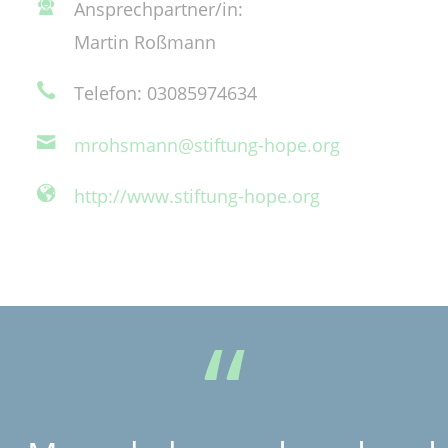
Ansprechpartner/in:
Martin Roßmann
Telefon: 03085974634
mrohsmann@stiftung-hope.org
http://www.stiftung-hope.org