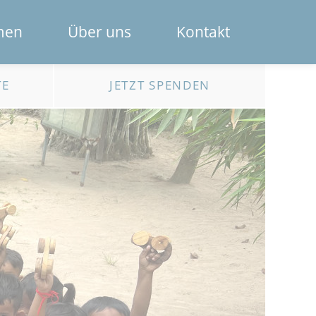
Navigation
men
Über uns
Kontakt
überspring
Das Spendenportal
TE
JETZT SPENDEN
Die Bank
Das Team
Erklärfilme
Registrierung für Institutionen
Kontakt