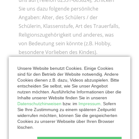
Sie uns dazu folgende persönliche
Angaben: Alter, des Schülers / der
Schülerin, Klassenstufe, Art des Trauerfalls,
Religionszugehörigkeit und anderes, was
von Bedeutung sein könnte (z.B. Hobby,
besondere Vorlieben des Kindes).
Durch die steigende Nachfrage, steigt die
Unsere Website benutzt Cookies. Einige Cookies
sind für den Betrieb der Website notwendig. Andere
Anzahl der benötigten Trauerboxen von
Cookies dienen z.B. dazu, Videos abzuspielen. Bitte
Jahr zu Jahr. Zur Sicherstellung der
entscheiden Sie selbst, wie Sie unser Angebot
nutzen möchten. Ausführliche Informationen über die
Finanzierung ist das Projekt auch auf
Inhalte unserer Website finden Sie in unseren
Spenden
angewiesen. Wir freuen uns über
Datenschutzhinweisen
bzw. im
Impressum
. Sofern
Sie Ihre Zustimmung zu einem späteren Zeitpunkt
jeden, der uns mit einer Spende
widerrufen möchten, können Sie die gespeicherten
unterstützt. Jede Hilfe ist wertvoll! Vielen
Cookies zu unserer Webseite über Ihren Browser
löschen.
Dank für Ihre Unterstützung!