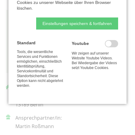
Cookies zu unserer Webseite über Ihren Browser
löschen.
Einstellungen speichern & fortfahren
Standard
Youtube
Tools, die wesentliche
Wir zeigen auf unserer
Services und Funktionen
Website Youtube Videos.
ermöglichen, einschließlich
Bei Wiedergabe der Videos
Identitätsprüfung,
setzt Youtube Cookies.
Servicekontinuität und
Standortsicherheit. Diese
Option kann nicht abgelehnt
werden.
Stiftung Hope
Thulestraße 27
13189 Berlin
Ansprechpartner/in:
Martin Roßmann