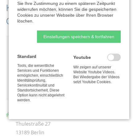
Sie Ihre Zustimmung zu einem späteren Zeitpunkt
Kontaktdaten der
widerrufen möchten, können Sie die gespeicherten
Cookies zu unserer Webseite über Ihren Browser
Organisation
löschen.
Einstellungen speichern & fortfahren
Standard
Youtube
Tools, die wesentliche
Wir zeigen auf unserer
Services und Funktionen
Website Youtube Videos.
ermöglichen, einschließlich
Bei Wiedergabe der Videos
Identitätsprüfung,
setzt Youtube Cookies.
Servicekontinuität und
Standortsicherheit. Diese
Option kann nicht abgelehnt
werden.
Stiftung Hope
Thulestraße 27
13189 Berlin