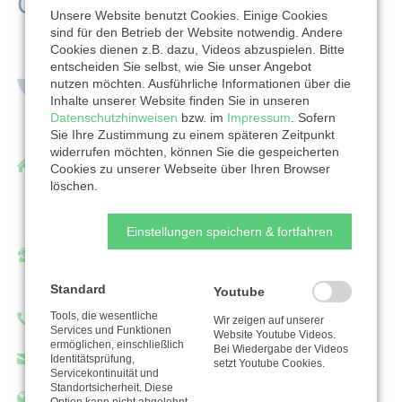
Organisation
Unsere Website benutzt Cookies. Einige Cookies
sind für den Betrieb der Website notwendig. Andere
Cookies dienen z.B. dazu, Videos abzuspielen. Bitte
entscheiden Sie selbst, wie Sie unser Angebot
nutzen möchten. Ausführliche Informationen über die
Inhalte unserer Website finden Sie in unseren
Datenschutzhinweisen
bzw. im
Impressum
. Sofern
Sie Ihre Zustimmung zu einem späteren Zeitpunkt
widerrufen möchten, können Sie die gespeicherten
Evangelischer Kirchenkreis Hamm
Cookies zu unserer Webseite über Ihren Browser
löschen.
Martin-Luther-Str. 27b
59065 Hamm
Einstellungen speichern & fortfahren
Ansprechpartner/in:
Andrea Weiden
Standard
Youtube
Tools, die wesentliche
Telefon: 023811420
Wir zeigen auf unserer
Services und Funktionen
Website Youtube Videos.
ermöglichen, einschließlich
Bei Wiedergabe der Videos
andrea.weiden@kirchenkreis-hamm.de
Identitätsprüfung,
setzt Youtube Cookies.
Servicekontinuität und
Standortsicherheit. Diese
Evangelischer Kirchenkreis Hamm